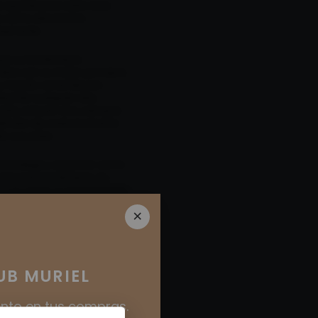
s que lleva en esta casa.
ue como ella misma
ndamente.
ue su familia lleva
ellos son su motor principal,
 marido. La familia, las
d de cualquier sitio,
esto, el buen vino, siempre
isfrutar de cada momento
n a su lado.
sta bodega y observar cómo
 los nuevos tiempos. Su
, y se siente profundamente
lo largo de todos estos años,
×
Además, gracias a su
especial con los clientes; y
lo largo de todo este
UB MURIEL
 le podemos encontrar
suntos, y ayudando a que
nto en tus compras.