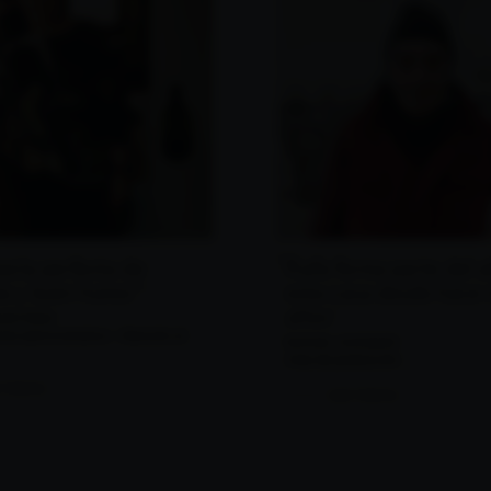
zcla perfecta de
Rafa forma parte del 
ía y buen humor"
esta casa desde hace
años
ARTÍNEZ
to administrativo - Atención al
RAFAEL VAZQUEZ
Area de producción
 historia
Leer historia