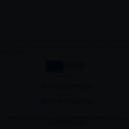
empresa Bodegas Muriel es beneficiaria del Programa de Fundación 
xa" Empleo Joven de ayudas para el fomento de la contratación de
sonas jóvenes.