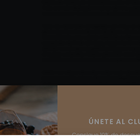
historia de Cristina sin remontarnos a los 24 año
Toda una vida dedicada a mundo del vino, y q
reconoce, es un mundo que le apasiona profu
Tiene sus raíces bien arraigadas a la viña, y es q
generaciones vinculada a la viticultura y al vino, 
se le ilumina la cara cuando habla de su hija y su
escapadas de fin de semana y los picnics en mita
disfrutar con amigos, la gastronomía y, por supu
en buena compañía, Cristina sabe bien cómo d
sacándole una sonrisa a la vida y a quienes está
Hablar con ella es descubrir cada rincón de e
ha evolucionado con los años para adaptarse a
dedicación y amor por su trabajo son evidentes
orgullosa de la trayectoria que ha construido a 
en los cuales ha contribuido de manera activa. 
carácter ha conseguido establecer una conexión 
muchos de ellos se han convertido en amigos a 
tiempo.
ÚNETE AL
CL
Aunque en su cargo aparezca “administración”,
haciendo mil tareas, atendiendo a cientos de a
Consigue 10% de descue
todo fluya bien, ¡una mujer multitask!