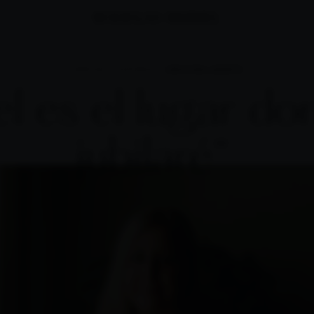
PORTADA
HISTORIAS
CRISTINA UGARTE
el es el lugar d
jubilaré