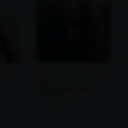
alma de
27 vendimias, muchas
 muchos
historias y una voz que nunca
para
JOSÉ ÁNGEL GARCÍA MONTES
Equipo bodega
Leer historia