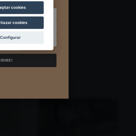
ue se jubilará, ¡ojalá sea
eptar cookies
hazar cookies
Configurar
a Club Muriel
NIRME!