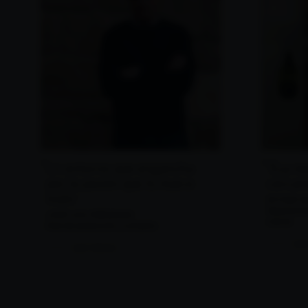
Un entorno que engancha
"Esa me
por la pasión que lo mueve
cercan
todo
ESTHER M
Departamen
JOSÉ LUIS PEÑARADA
cliente
Área de producción y compras
Leer
Leer historia