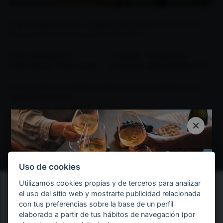
Si tienes alguna duda o sugerencia puedes contactar con
Bodegas Muriel en la siguiente dirección:
Ctra. Laguardia s/n
T.
+34 94... Ver teléfono
01340 Elciego. Álava, Spain
E.
contacto@murielwines.com
O si lo prefieres también puedes escribirnos rellenando el
siguiente formulario:
NOMBRE Y APELLIDOS
×
DIRECCIÓN DE EMAIL
Uso de cookies
Utilizamos cookies propias y de terceros para analizar
el uso del sitio web y mostrarte publicidad relacionada
MENSAJE
con tus preferencias sobre la base de un perfil
elaborado a partir de tus hábitos de navegación (por