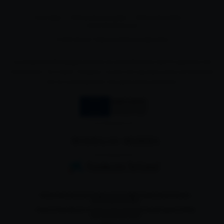
Aviso legal
Política de privacidad
Política de cookies
Canal de denuncias
© 2024 Muriel. Todos los derechos reservados
La empresa Bodegas Muriel es beneficiaria del Programa de
Fundación "la Caixa" Empleo Joven de ayudas para el fomento
de la contratación de personas jóvenes.