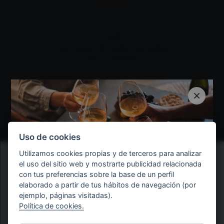
COLOR
Rojo cereza de media intensidad,
claro y brillante.
NARIZ
×
Gran complejidad y magnífica
integración de aromas de ciruelas
maduras, especias, tabaco y tonos
herbáceos.
Uso de cookies
BOCA
Utilizamos cookies propias y de terceros para analizar
Equilibrado, redondo, estructurado.
el uso del sitio web y mostrarte publicidad relacionada
con tus preferencias sobre la base de un perfil
elaborado a partir de tus hábitos de navegación (por
ejemplo, páginas visitadas).
ÚNETE AL
CLUB MURIEL
Verifica tu edad
Política de cookies.
Consigue 10% de descuento en tus compras.
Tienes que ser mayor de 18 años para poder acceder al sitio