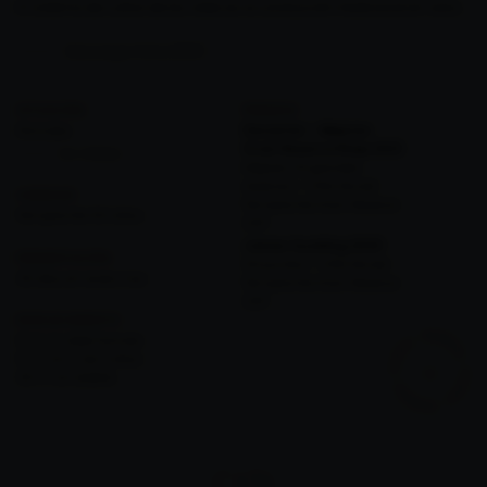
El sistema de cultivo de las vides es la conducción tradicional en vaso.
Descargar ficha (PDF)
SITUACIÓN
PREMIOS
Poncoles
Decanter - Mejores
Gran Reserva Rioja 2021
Ver viñedos
Mejores 33 grandes
reservas – Viña Muriel
VARIEDAD
Tempranillo Gran Reserva
Tempranillo 50 años
2011
James Suckling 2020
FERMENTACIÓN
94 puntos – Viña Muriel
25 días en acero inox.
Tempranillo Gran Reserva
2011
ENVEJECIMIENTO
12 m. b. roble francés
12 m. en b. de 3 años
36 m. en botella
CATA