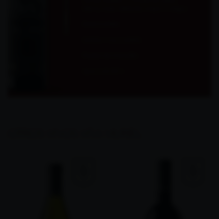
SUGERENCIAS
Carnes asadas y a la parrilla: presa
ibérica, buey nebraska, angus y wagyu.
Pasta trufada.
Quesos muy curados.
Postres de chocolate.
Servir a 16-18º C.
OTROS VINOS VIÑA MURIEL