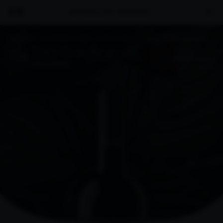
PORTADA
NUESTROS VINOS
VIÑA MURIEL
TINTO GRAN RESERVA
Tinto Gran Reserva
COMPRAR ONLINE
DOCa Rioja