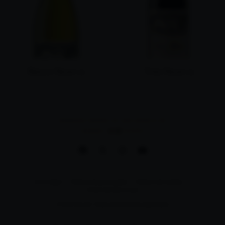
Blanco Reserva
Tinto Reserva
MÁS INFORMACIÓN
MÁS INFORMACIÓN
BODEGAS MURIEL ES UNA MARCA DE
Aviso legal
Política de privacidad
Política de cookies
Canal de denuncias
© 2024 Muriel. Todos los derechos reservados