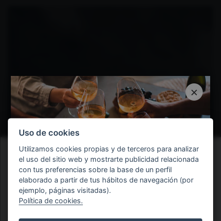
×
Uso de cookies
Utilizamos cookies propias y de terceros para analizar
el uso del sitio web y mostrarte publicidad relacionada
con tus preferencias sobre la base de un perfil
elaborado a partir de tus hábitos de navegación (por
ejemplo, páginas visitadas).
ÚNETE AL
CLUB MURIEL
Verifica tu edad
Política de cookies.
Consigue 10% de descuento en tus compras.
Tienes que ser mayor de 18 años para poder acceder al sitio