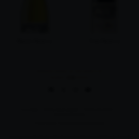
Blanco Reserva
Tinto Reserva
MÁS INFORMACIÓN
MÁS INFORMACIÓN
BODEGAS MURIEL ES UNA MARCA DE
Aviso legal
Política de privacidad
Política de cookies
Canal de denuncias
© 2024 Muriel. Todos los derechos reservados
La empresa Bodegas Muriel es beneficiaria del Programa de