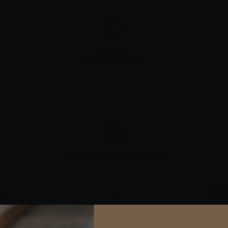
MORFOLOGÍA
Vaguada suave y ancha.
VINOS PRODUCIDOS EN ESTE VIÑEDO
L
(1)
VI