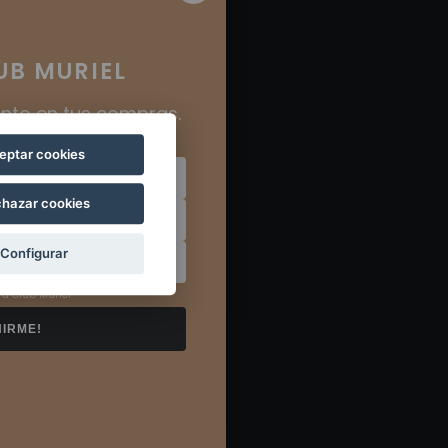
UB MURIEL
nto en tus compras.
eptar cookies
hazar cookies
Configurar
a Club Muriel
NIRME!
Blanco Reserva
MÁS INFORMACIÓN