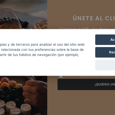
ÚNETE AL
CL
Consigue 10% de descue
Ac
Verifica tu edad
pias y de terceros para analizar el uso del sitio web
 relacionada con tus preferencias sobre la base de
Rec
partir de tus hábitos de navegación (por ejemplo,
Tienes que ser mayor de 18 años para poder acceder al sitio
Aceptar
Acepto las
condiciones de inscripción
¡QUIERO U