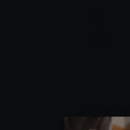
CLIMA
Mediterráneo.
T. media: 12,9º C.
Media: 550 mm.
VINOS MURIE