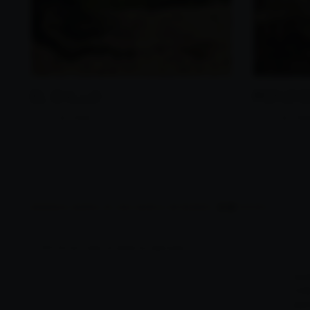
LLO
EL GA
PONC
Ver viñedo
Ver viñe
BODEGAS MURIEL ES UNA MARCA DE
© 2024 Muriel. Todos los derechos reservados
La 
Cai
per