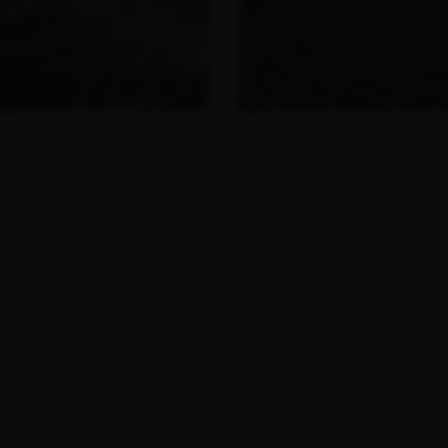
LES
SSA
O
A
do
Ver viñedo
empresa Bodegas Muriel es beneficiaria del Programa de Fundación 
xa" Empleo Joven de ayudas para el fomento de la contratación de
sonas jóvenes.