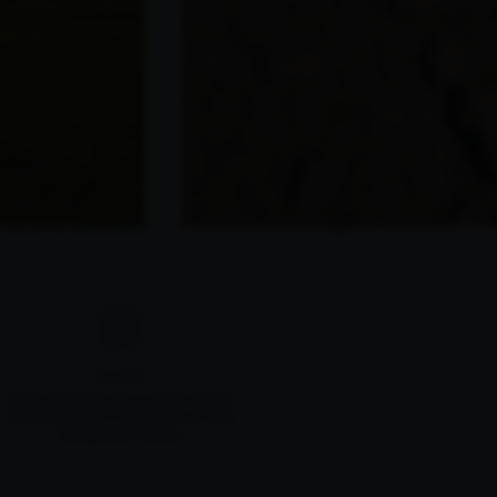
SUELOS
Arcillo-calcáreos con sustrato marrón
anarajado procedente de una veta de
composición ferrosa.